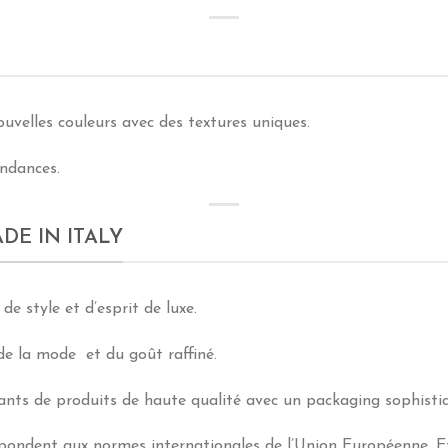
velles couleurs avec des textures uniques.
endances.
DE IN ITALY
e style et d’esprit de luxe.
 de la mode et du goût raffiné.
cants de produits de haute qualité avec un packaging sophisti
pondent aux normes internationales de l’Union Européenne, E