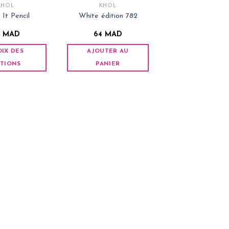
KHÔL
KHÔL
 It Pencil
White édition 782
4
MAD
64
MAD
IX DES
AJOUTER AU
TIONS
PANIER
Ce
produit
a
plusieurs
variations.
Les
options
peuvent
être
choisies
sur
la
page