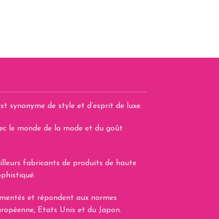
du
produit
st synonyme de style et d’esprit de luxe.
avec le monde de la mode et du goût
illeurs fabricants de produits de haute
phistiqué.
lementés et répondent aux normes
uropéenne, Etats Unis et du Japon.