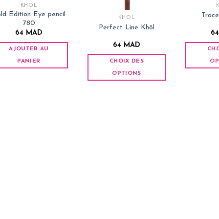
KHÔL
ld Edition Eye pencil
Trace
KHÔL
780
Perfect Line Khôl
64
MAD
6
64
MAD
AJOUTER AU
CHO
PANIER
CHOIX DES
OP
OPTIONS
Ce
produit
a
plusieurs
variations.
Les
options
peuvent
être
choisies
sur
la