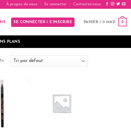
À propos de nous
Se connecter
Contactez-nous
0
SE CONNECTER / S’INSCRIRE
PANIER /
0
MAD
INS
NS PLANS
ts