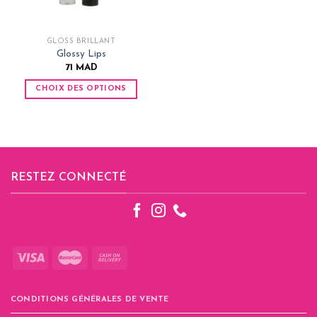
GLOSS BRILLANT
Glossy Lips
71
MAD
CHOIX DES OPTIONS
Ce
produit
a
plusieurs
variations.
RESTEZ CONNECTÉ
Les
options
peuvent
être
choisies
sur
la
page
du
CONDITIONS GÉNÉRALES DE VENTE
produit