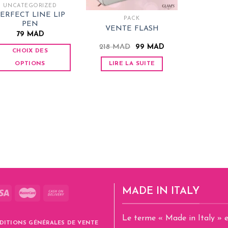
UNCATEGORIZED
ERFECT LINE LIP
PACK
PEN
VENTE FLASH
79
MAD
Le
Le
218
MAD
99
MAD
CHOIX DES
prix
prix
initial
actuel
OPTIONS
LIRE LA SUITE
était :
est :
218 MAD.
99 MAD.
Ce
produit
a
plusieurs
variations.
Les
options
peuvent
être
choisies
MADE IN ITALY
sur
la
page
Le terme « Made in Italy » e
DITIONS GÉNÉRALES DE VENTE