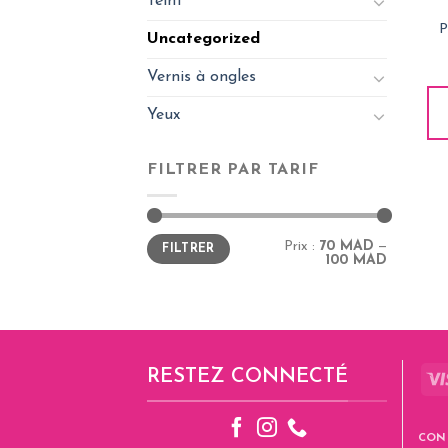
Teint
P
Uncategorized
Vernis à ongles
Yeux
FILTRER PAR TARIF
Prix
Prix
Prix :
70 MAD
—
FILTRER
min
max
100 MAD
RESTEZ CONNECTÉ
CON