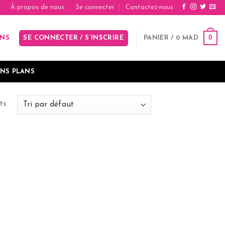
À propos de nous
Se connecter
Contactez-nous
0
SE CONNECTER / S’INSCRIRE
PANIER /
0
MAD
INS
NS PLANS
ts