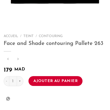
ACCUEIL
/
TEINT
/
CONTOURING
Face and Shade contouring Pallete 263
MAD
179
quantité de Face and Shade contouring Pallete 263
AJOUTER AU PANIER