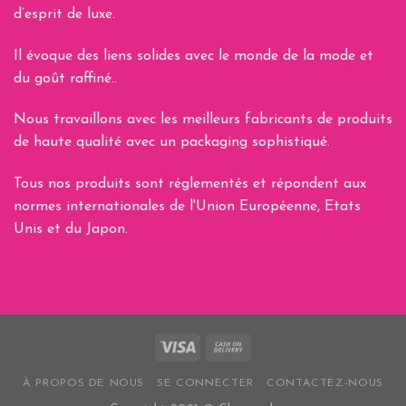
d’esprit de luxe.
Il évoque des liens solides avec le monde de la mode et
du goût raffiné..
Nous travaillons avec les meilleurs fabricants de produits
de haute qualité avec un packaging sophistiqué.
Tous nos produits sont réglementés et répondent aux
normes internationales de l'Union Européenne, Etats
Unis et du Japon.
À PROPOS DE NOUS
SE CONNECTER
CONTACTEZ-NOUS