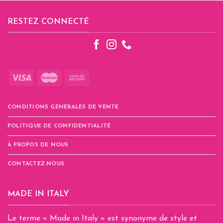
a
plusieurs
RESTEZ CONNECTÉ
variations.
Les
options
peuvent
être
choisies
sur
la
CONDITIONS GÉNÉRALES DE VENTE
page
du
POLITIQUE DE CONFIDENTIALITÉ
produit
À PROPOS DE NOUS
CONTACTEZ-NOUS
MADE IN ITALY
Le terme « Made in Italy » est synonyme de style et