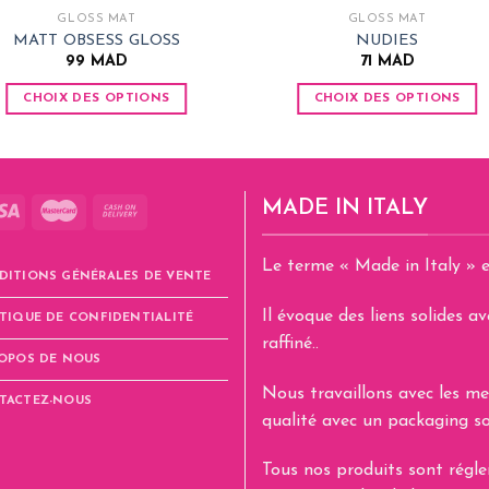
GLOSS MAT
GLOSS MAT
MATT OBSESS GLOSS
NUDIES
99
MAD
71
MAD
CHOIX DES OPTIONS
CHOIX DES OPTIONS
Ce
Ce
produit
produit
a
a
plusieurs
plusieurs
MADE IN ITALY
variations.
variations.
Les
Les
Le terme « Made in Italy » e
options
options
DITIONS GÉNÉRALES DE VENTE
peuvent
peuvent
Il évoque des liens solides 
TIQUE DE CONFIDENTIALITÉ
être
être
raffiné..
choisies
choisies
ROPOS DE NOUS
sur
sur
Nous travaillons avec les me
la
la
TACTEZ-NOUS
qualité avec un packaging so
page
page
du
du
Tous nos produits sont rég
produit
produit