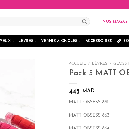
NOS MAGAS
YEUX
LÈVRES
VERNIS À ONGLES
ACCESSOIRES
BO
ACCUEIL
/
LÈVRES
/
GLOSS
Pack 5 MATT O
MAD
445
MATT OBSESS 861
MATT OBSESS 863
MATT OBSESS 864