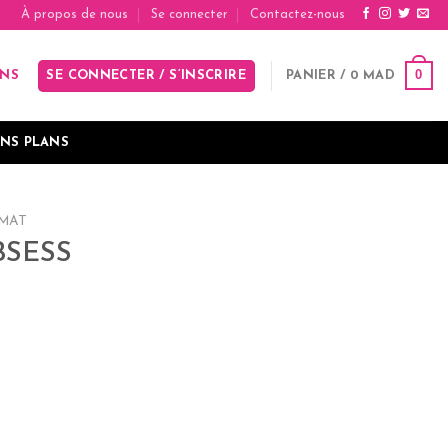
À propos de nous
Se connecter
Contactez-nous
0
SE CONNECTER / S’INSCRIRE
PANIER /
0
MAD
INS
NS PLANS
 MAT
BSESS