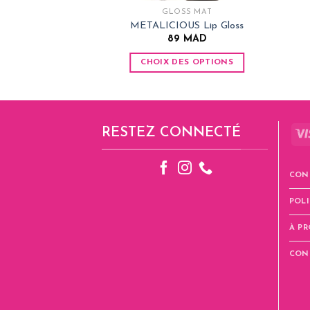
GLOSS MAT
METALICIOUS Lip Gloss
89
MAD
CHOIX DES OPTIONS
Ce
produit
a
plusieurs
RESTEZ CONNECTÉ
variations.
Les
options
CON
peuvent
POLI
être
choisies
À P
sur
la
CON
page
du
produit