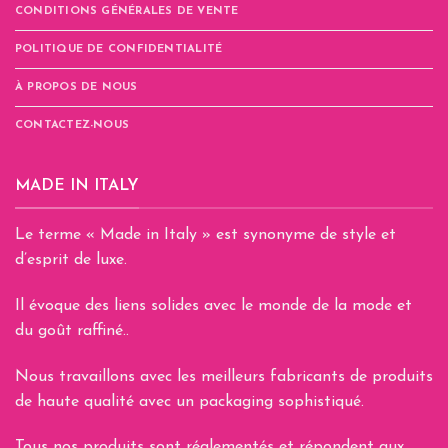
CONDITIONS GÉNÉRALES DE VENTE
page
du
POLITIQUE DE CONFIDENTIALITÉ
produit
À PROPOS DE NOUS
CONTACTEZ-NOUS
MADE IN ITALY
Le terme « Made in Italy » est synonyme de style et
d’esprit de luxe.
Il évoque des liens solides avec le monde de la mode et
du goût raffiné..
Nous travaillons avec les meilleurs fabricants de produits
de haute qualité avec un packaging sophistiqué.
Tous nos produits sont réglementés et répondent aux