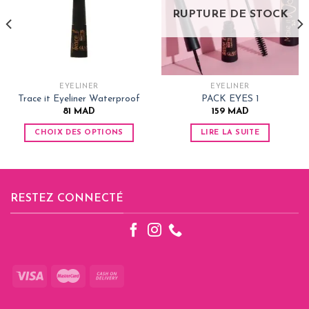
RUPTURE DE STOCK
EYELINER
EYELINER
Trace it Eyeliner Waterproof
PACK EYES 1
81
MAD
159
MAD
CHOIX DES OPTIONS
LIRE LA SUITE
Ce
produit
a
plusieurs
RESTEZ CONNECTÉ
variations.
Les
options
peuvent
être
choisies
sur
la