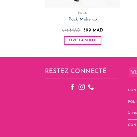
PACK
Pack Make up
Le
Le
671
MAD
599
MAD
prix
prix
initial
actuel
LIRE LA SUITE
était :
est :
671 MAD.
599 MAD.
RESTEZ CONNECTÉ
CON
POLI
À P
CON