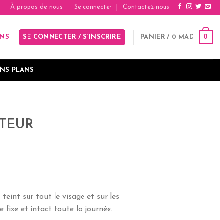
À propos de nous
Se connecter
Contactez-nous
0
SE CONNECTER / S’INSCRIRE
PANIER /
0
MAD
INS
NS PLANS
ATEUR
teint sur tout le visage et sur les
fixe et intact toute la journée.