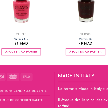
VERNIS
VERNIS
Vernis 09
Vernis 10
49
MAD
49
MAD
AJOUTER AU PANIER
AJOUTER AU PANIER
MADE IN ITALY
Le terme « Made in Italy » e
DITIONS GÉNÉRALES DE VENTE
Il évoque des liens solides 
TIQUE DE CONFIDENTIALITÉ
raffiné..