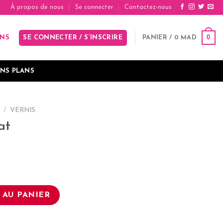
À propos de nous
Se connecter
Contactez-nous
0
SE CONNECTER / S’INSCRIRE
PANIER /
0
MAD
INS
NS PLANS
/
VERNIS
at
x
uel
at
 :
 AU PANIER
 MAD.