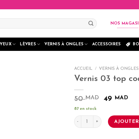
NOS MAGAS
YEUX
LÈVRES
VERNIS À ONGLES
ACCESSOIRES
BO
ACCUEIL
/
VERNIS À ONGLES
Vernis 03 top co
MAD
Le
MAD
Le
50
49
prix
pri
87 en stock
initial
act
quantité de Vernis 03 top co
était :
est
AJOUTER
50 MAD.
49