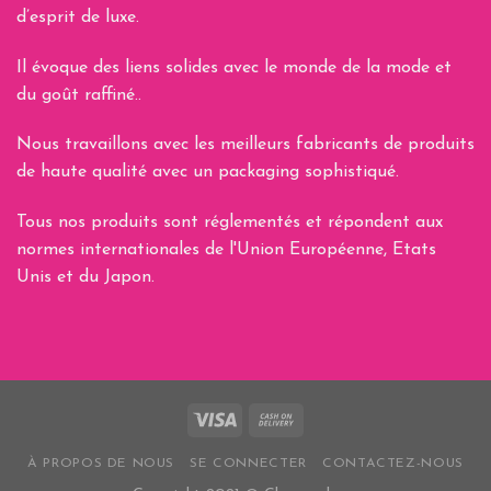
d’esprit de luxe.
Il évoque des liens solides avec le monde de la mode et
du goût raffiné..
Nous travaillons avec les meilleurs fabricants de produits
de haute qualité avec un packaging sophistiqué.
Tous nos produits sont réglementés et répondent aux
normes internationales de l'Union Européenne, Etats
Unis et du Japon.
À PROPOS DE NOUS
SE CONNECTER
CONTACTEZ-NOUS