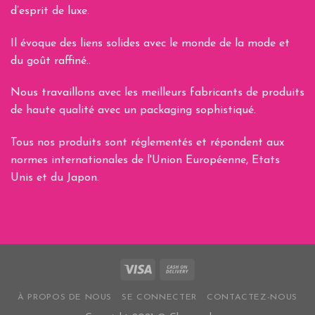
d’esprit de luxe.
Il évoque des liens solides avec le monde de la mode et
du goût raffiné..
Nous travaillons avec les meilleurs fabricants de produits
de haute qualité avec un packaging sophistiqué.
Tous nos produits sont réglementés et répondent aux
normes internationales de l'Union Européenne, Etats
Unis et du Japon.
À PROPOS DE NOUS
SE CONNECTER
CONTACTEZ-NOUS