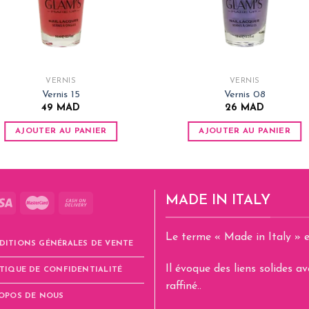
VERNIS
VERNIS
Vernis 15
Vernis 08
49
MAD
26
MAD
AJOUTER AU PANIER
AJOUTER AU PANIER
MADE IN ITALY
Le terme « Made in Italy » e
DITIONS GÉNÉRALES DE VENTE
Il évoque des liens solides 
TIQUE DE CONFIDENTIALITÉ
raffiné..
ROPOS DE NOUS