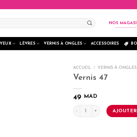
NOS MAGAS
YEUX
LÈVRES
VERNIS À ONGLES
ACCESSOIRES
BO
ACCUEIL
/
VERNIS À ONGLES
Vernis 47
MAD
49
quantité de Vernis 47
AJOUTER