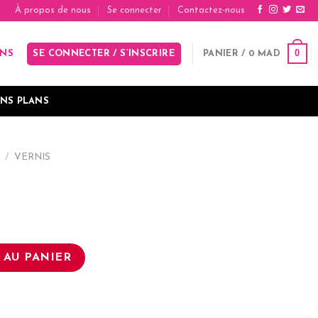
À propos de nous
Se connecter
Contactez-nous
0
SE CONNECTER / S’INSCRIRE
PANIER /
0
MAD
INS
NS PLANS
/
VERNIS
 AU PANIER