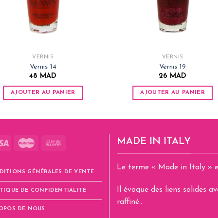
VERNIS
VERNIS
Vernis 14
Vernis 19
48
MAD
26
MAD
AJOUTER AU PANIER
AJOUTER AU PANIER
MADE IN ITALY
Le terme « Made in Italy » e
DITIONS GÉNÉRALES DE VENTE
Il évoque des liens solides 
TIQUE DE CONFIDENTIALITÉ
raffiné..
ROPOS DE NOUS