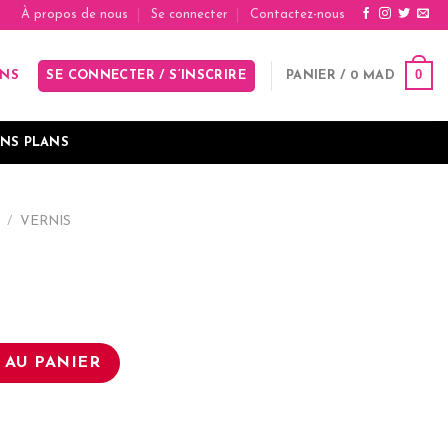
À propos de nous
Se connecter
Contactez-nous
0
SE CONNECTER / S’INSCRIRE
PANIER /
0
MAD
INS
NS PLANS
/
VERNIS
 AU PANIER