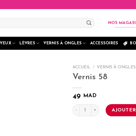
NOS MAGAS
YEUX
LÈVRES
VERNIS À ONGLES
ACCESSOIRES
BO
ACCUEIL
/
VERNIS À ONGLES
Vernis 58
MAD
49
quantité de Vernis 58
AJOUTER