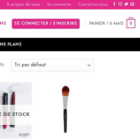
À propos de nous
Se connecter
Contactez-nous
0
SE CONNECTER / S’INSCRIRE
PANIER /
0
MAD
INS
NS PLANS
ts
E DE STOCK