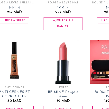
ROUGE À LÈVRE BRILLANT
ROUGE À LÈVRE MAT
ROUGE À L
1+1+1=4
1+1+1=4
1
237
MAD
297
MAD
26
LIRE LA SUITE
AJOUTER AU
LIRE
PANIER
ANTI-CERNES
LÈVRES
L
ANTI CERNES ET
BE MINE Rouge à
Be You T
CORRECTEUR
lèvres
P
80
MAD
79
MAD
14