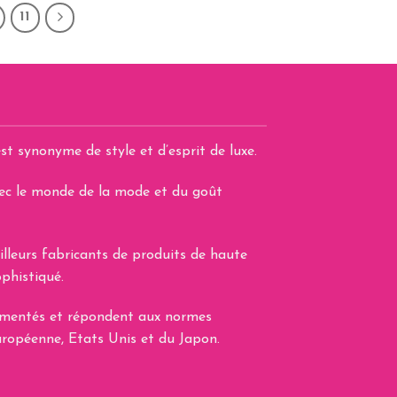
a
11
plusieurs
variations.
Les
options
peuvent
être
st synonyme de style et d’esprit de luxe.
choisies
sur
avec le monde de la mode et du goût
la
page
du
illeurs fabricants de produits de haute
produit
phistiqué.
lementés et répondent aux normes
uropéenne, Etats Unis et du Japon.