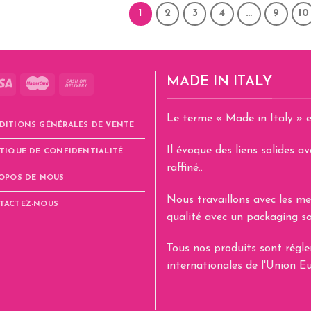
a
a
1
2
3
4
…
9
10
plusieurs
plusieurs
variations.
variations.
Les
Les
options
options
MADE IN ITALY
peuvent
peuvent
être
être
Le terme « Made in Italy » e
choisies
choisies
DITIONS GÉNÉRALES DE VENTE
sur
sur
Il évoque des liens solides 
TIQUE DE CONFIDENTIALITÉ
la
la
raffiné..
page
page
ROPOS DE NOUS
du
du
Nous travaillons avec les me
produit
produit
TACTEZ-NOUS
qualité avec un packaging so
Tous nos produits sont rég
internationales de l'Union E