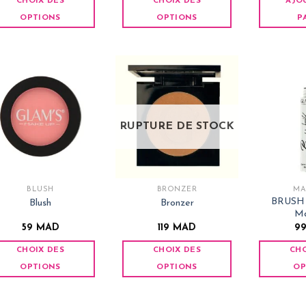
CHOIX DES
CHOIX DES
AJO
OPTIONS
OPTIONS
P
Ce
Ce
produit
produit
a
a
plusieurs
plusieurs
variations.
variations.
Les
Les
RUPTURE DE STOCK
options
options
peuvent
peuvent
être
être
choisies
choisies
BLUSH
BRONZER
MA
sur
sur
BRUSH
Blush
Bronzer
la
la
Ma
page
page
59
MAD
119
MAD
9
du
du
CHOIX DES
CHOIX DES
CHO
produit
produit
OPTIONS
OPTIONS
OP
Ce
Ce
produit
produit