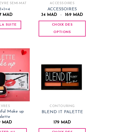
ÈVRE SEMI-MAT
ACCESSOIRES
+1+1=4
ACCESSOIRES
Plage
7
MAD
34
MAD
–
169
MAD
de
prix :
 LA SUITE
CHOIX DES
34 MAD
à
OPTIONS
169 MAD
Ce
produit
a
plusieurs
variations.
Les
options
peuvent
être
choisies
ÈVRES
CONTOURING
sur
iful Make up
BLEND IT PALETTE
la
alette
page
9
MAD
179
MAD
du