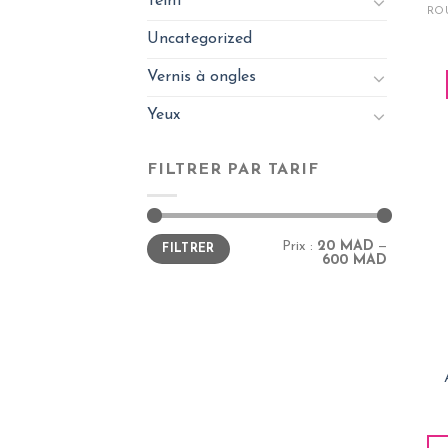
Teint
Uncategorized
Vernis à ongles
Yeux
FILTRER PAR TARIF
Prix
Prix
Prix :
20 MAD
—
FILTRER
min
max
600 MAD