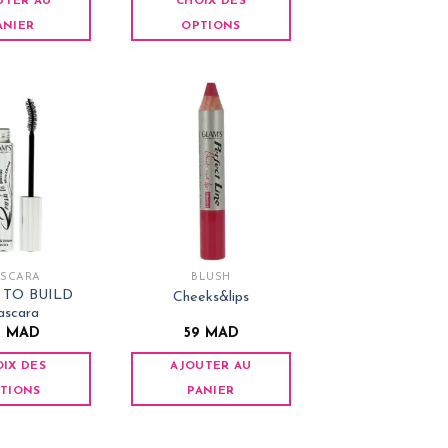
UTER AU
CHOIX DES
produit
ANIER
OPTIONS
Ce
produit
a
plusieurs
variations.
Les
options
peuvent
être
choisies
SCARA
BLUSH
sur
 TO BUILD
Cheeks&lips
la
scara
page
9
MAD
59
MAD
du
IX DES
AJOUTER AU
produit
TIONS
PANIER
Ce
produit