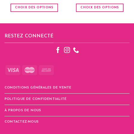
CHOIX DES OPTIONS
CHOIX DES OPTIONS
Ce
Ce
produit
produit
a
a
plusieurs
plusieurs
RESTEZ CONNECTÉ
variations.
variations.
Les
Les
options
options
peuvent
peuvent
être
être
choisies
choisies
sur
sur
la
la
CONDITIONS GÉNÉRALES DE VENTE
page
page
du
du
POLITIQUE DE CONFIDENTIALITÉ
produit
produit
À PROPOS DE NOUS
CONTACTEZ-NOUS