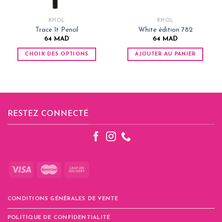
KHÔL
KHÔL
Trace It Pencil
White édition 782
64
MAD
64
MAD
CHOIX DES OPTIONS
AJOUTER AU PANIER
Ce
produit
AD.
a
plusieurs
variations.
RESTEZ CONNECTÉ
Les
options
peuvent
être
choisies
sur
la
page
CONDITIONS GÉNÉRALES DE VENTE
du
produit
POLITIQUE DE CONFIDENTIALITÉ