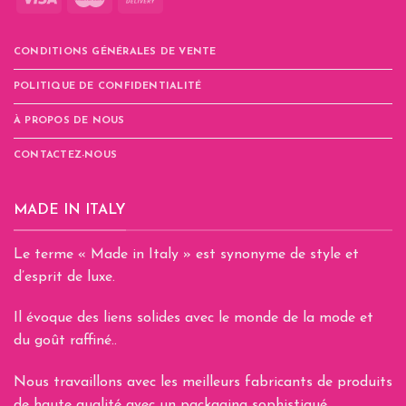
la
page
CONDITIONS GÉNÉRALES DE VENTE
du
produit
POLITIQUE DE CONFIDENTIALITÉ
À PROPOS DE NOUS
CONTACTEZ-NOUS
MADE IN ITALY
Le terme « Made in Italy » est synonyme de style et
d’esprit de luxe.
Il évoque des liens solides avec le monde de la mode et
du goût raffiné..
Nous travaillons avec les meilleurs fabricants de produits
de haute qualité avec un packaging sophistiqué.