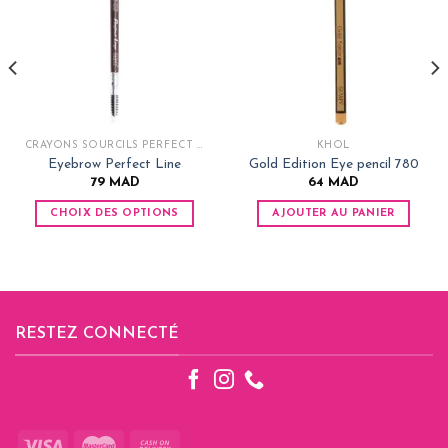
CRAYONS SOURCILS PERFECT LINE
KHÔL
Eyebrow Perfect Line
Gold Edition Eye pencil 780
79
MAD
64
MAD
CHOIX DES OPTIONS
AJOUTER AU PANIER
Ce
produit
AD.
a
plusieurs
variations.
RESTEZ CONNECTÉ
Les
options
peuvent
être
choisies
sur