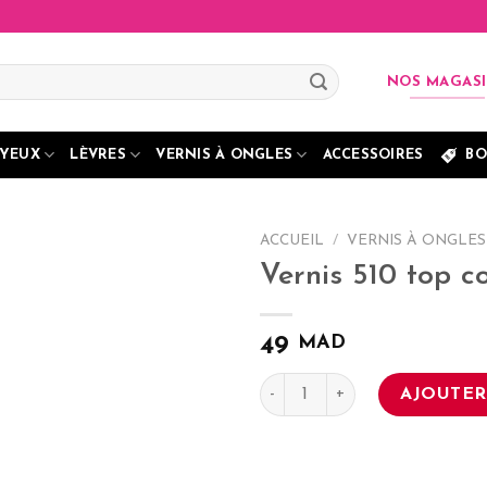
NOS MAGAS
YEUX
LÈVRES
VERNIS À ONGLES
ACCESSOIRES
BO
ACCUEIL
/
VERNIS À ONGLES
Vernis 510 top c
MAD
49
quantité de Vernis 510 top c
AJOUTER