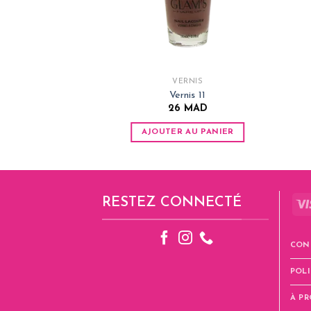
VERNIS
Vernis 11
26
MAD
AJOUTER AU PANIER
RESTEZ CONNECTÉ
CON
POLI
À P