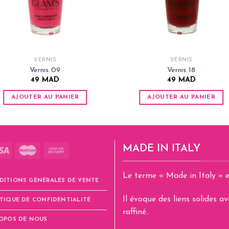
VERNIS
VERNIS
Vernis 09
Vernis 18
49
MAD
49
MAD
AJOUTER AU PANIER
AJOUTER AU PANIER
MADE IN ITALY
Le terme « Made in Italy » e
DITIONS GÉNÉRALES DE VENTE
Il évoque des liens solides 
TIQUE DE CONFIDENTIALITÉ
raffiné..
ROPOS DE NOUS