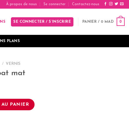
À propos de nous
Se connecter
Contactez-nous
0
SE CONNECTER / S’INSCRIRE
PANIER /
0
MAD
INS
NS PLANS
/
VERNIS
oat mat
oat mat
 AU PANIER