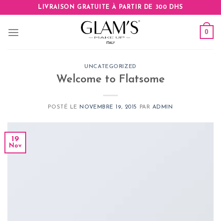
Skip
LIVRAISON GRATUITE À PARTIR DE 300 DHS
to
content
0
UNCATEGORIZED
Welcome to Flatsome
POSTÉ LE
NOVEMBRE 19, 2015
PAR
ADMIN
19
Nov