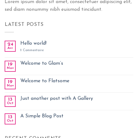
Lorem ipsum dolor sit amet, consectetuer adipiscing elit,
sed diam nonummy nibh euismod tincidunt.
LATEST POSTS
Hello world!
24
Avr
1
Commentaire
Welcome to Glam’s
19
Nov
Welcome to Flatsome
19
Nov
Just another post with A Gallery
13
Oct
A Simple Blog Post
13
Oct