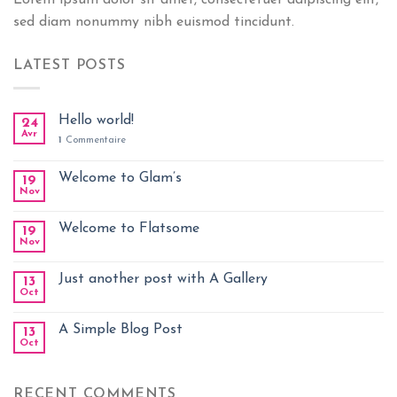
Lorem ipsum dolor sit amet, consectetuer adipiscing elit,
sed diam nonummy nibh euismod tincidunt.
LATEST POSTS
Hello world!
24
Avr
1
Commentaire
Welcome to Glam’s
19
Nov
Welcome to Flatsome
19
Nov
Just another post with A Gallery
13
Oct
A Simple Blog Post
13
Oct
RECENT COMMENTS