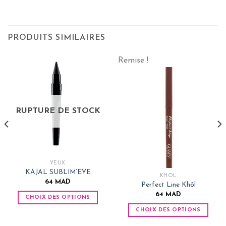
PRODUITS SIMILAIRES
Remise !
RUPTURE DE STOCK
YEUX
KAJAL SUBLIM’EYE
KHÔL
64
MAD
Perfect Line Khôl
64
MAD
CHOIX DES OPTIONS
Ce
CHOIX DES OPTIONS
produit
Ce