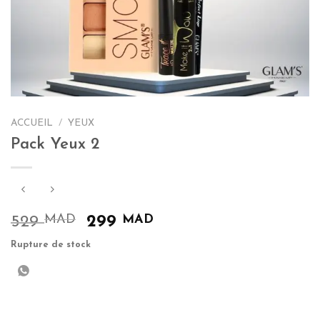
ACCUEIL
/
YEUX
Pack Yeux 2
MAD
Le
MAD
Le
529
299
prix
prix
Rupture de stock
initial
actuel
était :
est :
529 MAD.
299 MAD.