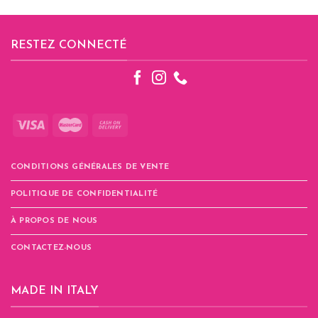
a
produit
plusieurs
a
variations.
plusieurs
RESTEZ CONNECTÉ
Les
variations.
options
Les
peuvent
options
être
peuvent
choisies
être
sur
choisies
la
sur
page
la
CONDITIONS GÉNÉRALES DE VENTE
du
page
produit
du
POLITIQUE DE CONFIDENTIALITÉ
produit
À PROPOS DE NOUS
CONTACTEZ-NOUS
MADE IN ITALY