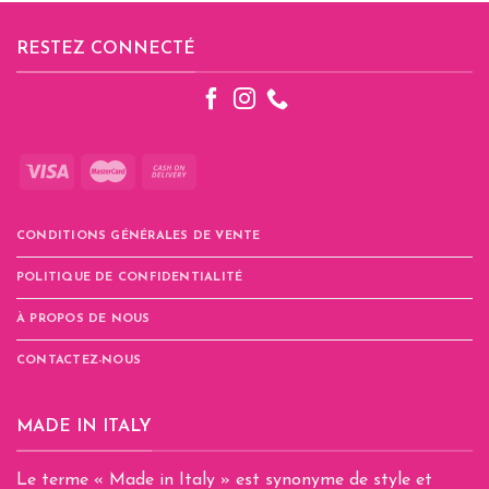
plusieurs
variations.
RESTEZ CONNECTÉ
Les
options
peuvent
être
choisies
sur
la
page
CONDITIONS GÉNÉRALES DE VENTE
du
produit
POLITIQUE DE CONFIDENTIALITÉ
À PROPOS DE NOUS
CONTACTEZ-NOUS
MADE IN ITALY
Le terme « Made in Italy » est synonyme de style et