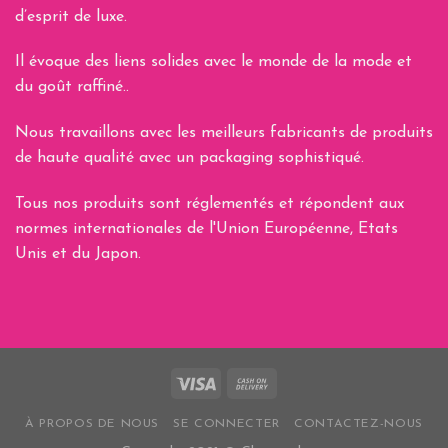
d’esprit de luxe.
Il évoque des liens solides avec le monde de la mode et
du goût raffiné..
Nous travaillons avec les meilleurs fabricants de produits
de haute qualité avec un packaging sophistiqué.
Tous nos produits sont réglementés et répondent aux
normes internationales de l'Union Européenne, Etats
Unis et du Japon.
À PROPOS DE NOUS
SE CONNECTER
CONTACTEZ-NOUS